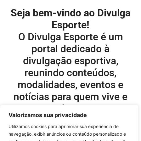
Seja bem-vindo ao Divulga
Esporte!
O Divulga Esporte é um
portal dedicado à
divulgação esportiva,
reunindo conteúdos,
modalidades, eventos e
notícias para quem vive e
acompanha o esporte.
Valorizamos sua privacidade
Editor-chefe e comercial do site:
Utilizamos cookies para aprimorar sua experiência de
navegação, exibir anúncios ou conteúdo personalizado e
Flavio Perez –
flavio@onboardsports.net