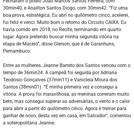
Fecharam o pódio João Marcos Santos Ferreira, com
30min40, e Anailton Santos Diogo, com 30min42. “Fiz uma
boa prova, estratégica. Eu abri no quilômetro cinco, acelerei,
fui feliz e venci. Muito bom o retorno do Circuito CAIXA. Eu
havia corrido em 2018, no Recife, terminando em quarto
lugar. Agora pretendo buscar minha segunda vitória na
etapa de Maceió”, disse Gleison, que é de Garanhuns,
Pernambuco.
Entre as mulheres, Jeanne Barreto dos Santos venceu com o
tempo de 36min24. A campeã foi seguida por Adriana
Teodosio Gonçalves (37min11) e Vanicleia Moura dos
Santos (38min01). “É minha primeira vez e consegui a
vitória. A prova foi maravilhosa, as meninas correram muito
bem, mas consegui superar as adversárias, o vento e o calor
para abrir a partir do quilômetro cinco. Agora é treinar para
ganhar de novo, desta vez em casa, em Salvador”, comentou
a soteropolitana Jeanne.