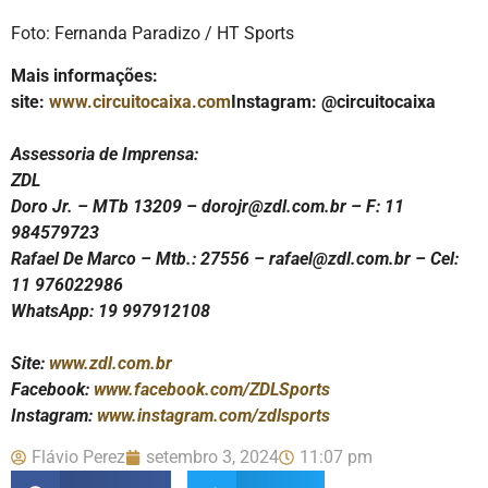
Foto: Fernanda Paradizo / HT Sports
Mais informações:
site:
www.circuitocaixa.com
Instagram: @circuitocaixa
Assessoria de Imprensa:
ZDL
Doro Jr. – MTb 13209 – dorojr@zdl.com.br – F: 11
984579723
Rafael De Marco – Mtb.: 27556 – rafael@zdl.com.br – Cel:
11 976022986
WhatsApp: 19 997912108
Site:
www.zdl.com.br
Facebook:
www.facebook.com/ZDLSports
Instagram:
www.instagram.com/zdlsports
Flávio Perez
setembro 3, 2024
11:07 pm