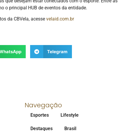
tas que desejam estar conectados com o esporte. Entre as
mo o principal HUB de eventos da entidade.
entos da CBVela, acesse
velaid.com.br
WhatsApp
Telegram
Navegação
Esportes
Lifestyle
Destaques
Brasil