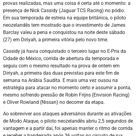
provas realizadas, mas uma coisa é certa até o momento: a
presença de Nick Cassidy (Jaguar TCS Racing) no pódio.
Em sua temporada de estreia na equipe britânica, o piloto
neozelandês tem mostrado que o investimento de James
Barclay valeu a pena e conquistou na noite deste sábado
(27) em Diriyah, a primeira vitória pelo novo time.
Cassidy já havia conquistado o terceiro lugar no E-Prix da
Cidade do México, corrida de abertura da temporada e
seguiu com o mesmo resultado na prova de ontem em
Diriyah, a primeira das duas previstas para este fim de
semana na Arábia Saudita. E mais uma vez ousou na
estratégia para atacar no momento certo e assumir a ponta,
mesmo sofrendo pressão de Robin Frijns (Envision Racing)
e Oliver Rowland (Nissan) no decorrer da etapa.
Ao sobreviver aos ataques adversários durante as ativações
de Modo Ataque, o piloto neozelandês abriu 2,5 segundos de
vantagem e a partir daí, foi apenas manter o ritmo de corrida
e receber a bandeirada após 36 voltas no circuito de rua