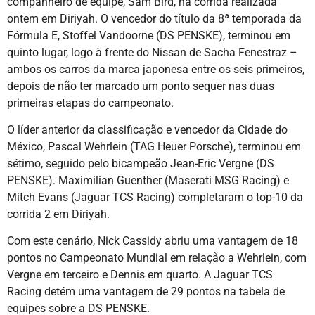
companheiro de equipe, Sam Bird, na corrida realizada
ontem em Diriyah. O vencedor do título da 8ª temporada da
Fórmula E, Stoffel Vandoorne (DS PENSKE), terminou em
quinto lugar, logo à frente do Nissan de Sacha Fenestraz –
ambos os carros da marca japonesa entre os seis primeiros,
depois de não ter marcado um ponto sequer nas duas
primeiras etapas do campeonato.
O líder anterior da classificação e vencedor da Cidade do
México, Pascal Wehrlein (TAG Heuer Porsche), terminou em
sétimo, seguido pelo bicampeão Jean-Eric Vergne (DS
PENSKE). Maximilian Guenther (Maserati MSG Racing) e
Mitch Evans (Jaguar TCS Racing) completaram o top-10 da
corrida 2 em Diriyah.
Com este cenário, Nick Cassidy abriu uma vantagem de 18
pontos no Campeonato Mundial em relação a Wehrlein, com
Vergne em terceiro e Dennis em quarto. A Jaguar TCS
Racing detém uma vantagem de 29 pontos na tabela de
equipes sobre a DS PENSKE.