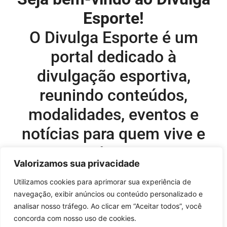
Esporte!
O Divulga Esporte é um
portal dedicado à
divulgação esportiva,
reunindo conteúdos,
modalidades, eventos e
notícias para quem vive e
acompanha o esporte.
Valorizamos sua privacidade
Editor-chefe e comercial do site:
Utilizamos cookies para aprimorar sua experiência de
navegação, exibir anúncios ou conteúdo personalizado e
Flavio Perez –
flavio@onboardsports.net
analisar nosso tráfego. Ao clicar em “Aceitar todos”, você
+55 11 99949-8035
concorda com nosso uso de cookies.