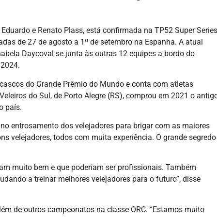
os Eduardo e Renato Plass, está confirmada na TP52 Super Serie
izadas de 27 de agosto a 1º de setembro na Espanha. A atual
abela Daycoval se junta às outras 12 equipes a bordo do
 2024.
ocascos do Grande Prêmio do Mundo e conta com atletas
Veleiros do Sul, de Porto Alegre (RS), comprou em 2021 o antig
o país.
 no entrosamento dos velejadores para brigar com as maiores
ns velejadores, todos com muita experiência. O grande segredo
jam muito bem e que poderiam ser profissionais. Também
dando a treinar melhores velejadores para o futuro”, disse
 além de outros campeonatos na classe ORC. “Estamos muito