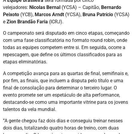
A
Equipe brasileira
será formada por cinco
velejadores:
Nicolas Bernal
(YCSA) – Capitão,
Bernardo
Peixoto
(YCB),
Marcos Arndt
(YCSA),
Bruna Patrício
(YCSA)
e
Zion Brandão Faria
(ICRJ).
O campeonato será disputado em cinco etapas, começando
com uma fase classificatória no formato round robin, onde
todas as equipes competem entre si. Em seguida, ocorre a
repescagem, que define os últimos classificados para as
etapas eliminatórias.
A competição avança para as quartas de final, semifinais e,
por fim, as finais, que incluem a disputa pelo título e uma
final de consolação para determinar o terceiro lugar. O
evento promete ser um espetáculo de alta performance,
destacando-se como uma importante vitrine para os jovens
talentos da vela mundial.
”A gente chegou faz dois dias e conseguiu treinar nesses
dois dias, totalizando quatro horas de treino, com duas