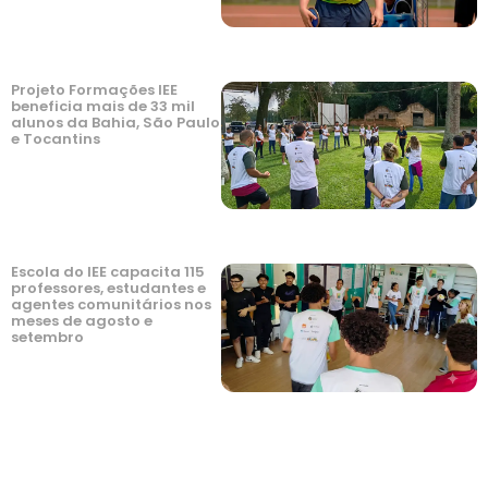
Projeto Formações IEE
beneficia mais de 33 mil
alunos da Bahia, São Paulo
e Tocantins
Escola do IEE capacita 115
professores, estudantes e
agentes comunitários nos
meses de agosto e
setembro