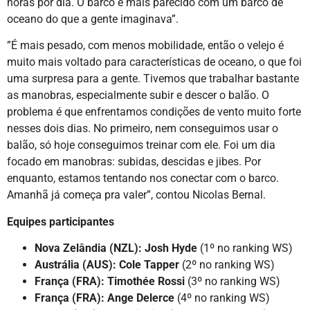
horas por dia. O barco é mais parecido com um barco de
oceano do que a gente imaginava”.
”É mais pesado, com menos mobilidade, então o velejo é
muito mais voltado para características de oceano, o que foi
uma surpresa para a gente. Tivemos que trabalhar bastante
as manobras, especialmente subir e descer o balão. O
problema é que enfrentamos condições de vento muito forte
nesses dois dias. No primeiro, nem conseguimos usar o
balão, só hoje conseguimos treinar com ele. Foi um dia
focado em manobras: subidas, descidas e jibes. Por
enquanto, estamos tentando nos conectar com o barco.
Amanhã já começa pra valer”, contou Nicolas Bernal.
Equipes participantes
Nova Zelândia (NZL): Josh Hyde
(1º no ranking WS)
Austrália (AUS): Cole Tapper
(2º no ranking WS)
França (FRA): Timothée Rossi
(3º no ranking WS)
França (FRA): Ange Delerce
(4º no ranking WS)