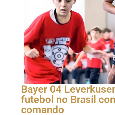
Bayer 04 Leverkuse
futebol no Brasil co
comando