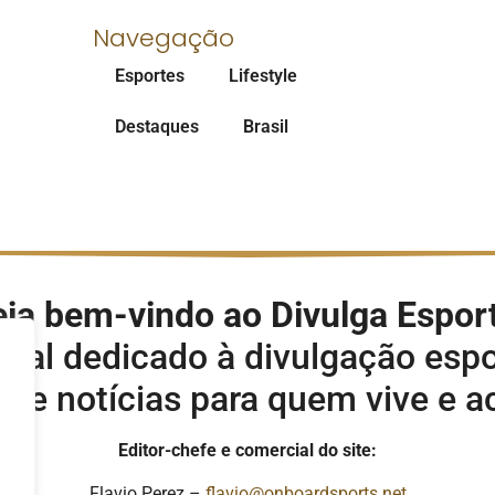
Navegação
Esportes
Lifestyle
Destaques
Brasil
ja bem-vindo ao Divulga Espor
rtal dedicado à divulgação espo
s e notícias para quem vive e 
Editor-chefe e comercial do site:
Flavio Perez –
flavio@onboardsports.net