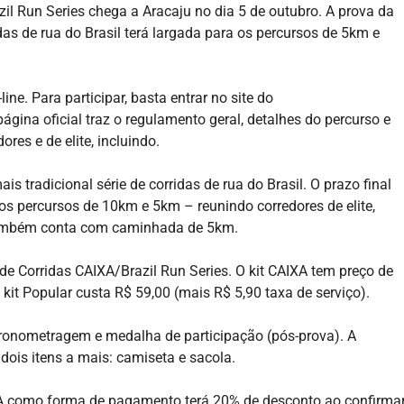
il Run Series chega a Aracaju no dia 5 de outubro. A prova da
idas de rua do Brasil terá largada para os percursos de 5km e
ine. Para participar, basta entrar no site do
 página oficial traz o regulamento geral, detalhes do percurso e
es e de elite, incluindo.
s tradicional série de corridas de rua do Brasil. O prazo final
os percursos de 10km e 5km – reunindo corredores de elite,
 também conta com caminhada de 5km.
 de Corridas CAIXA/Brazil Run Series. O kit CAIXA tem preço de
 kit Popular custa R$ 59,00 (mais R$ 5,90 taxa de serviço).
cronometragem e medalha de participação (pós-prova). A
 dois itens a mais: camiseta e sacola.
IXA como forma de pagamento terá 20% de desconto ao confirma