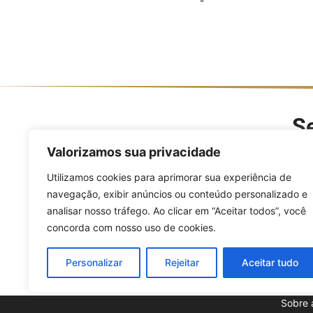
Se
O Divulga Esporte é um po
Valorizamos sua privacidade
modalidades, evento
Utilizamos cookies para aprimorar sua experiência de
navegação, exibir anúncios ou conteúdo personalizado e
analisar nosso tráfego. Ao clicar em “Aceitar todos”, você
concorda com nosso uso de cookies.
Personalizar
Rejeitar
Aceitar tudo
Sobre 