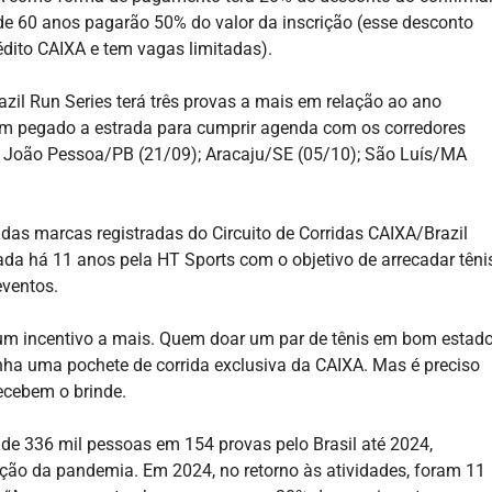
de 60 anos pagarão 50% do valor da inscrição (esse desconto
dito CAIXA e tem vagas limitadas).
azil Run Series terá três provas a mais em relação ao ano
em pegado a estrada para cumprir agenda com os corredores
9) João Pessoa/PB (21/09); Aracaju/SE (05/10); São Luís/MA
 das marcas registradas do Circuito de Corridas CAIXA/Brazil
da há 11 anos pela HT Sports com o objetivo de arrecadar têni
eventos.
 um incentivo a mais. Quem doar um par de tênis em bom estad
anha uma pochete de corrida exclusiva da CAIXA. Mas é preciso
ecebem o brinde.
de 336 mil pessoas em 154 provas pelo Brasil até 2024,
ção da pandemia. Em 2024, no retorno às atividades, foram 11