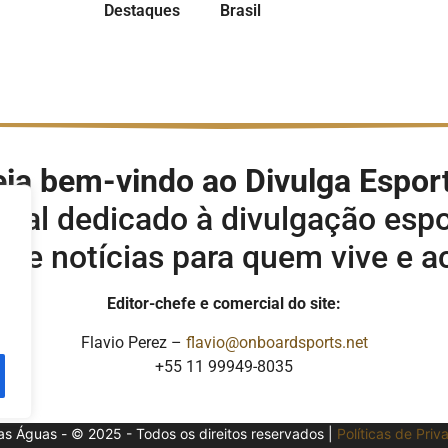
Destaques
Brasil
ja bem-vindo ao Divulga Espor
rtal dedicado à divulgação espo
s e notícias para quem vive e 
Editor-chefe e comercial do site:
Flavio Perez –
flavio@onboardsports.net
+55 11 99949-8035
as Águas - © 2025 - Todos os direitos reservados |
Políticas de Pri