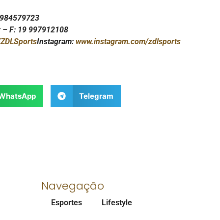
: 11 984579723
 – F
: 19 997912108
ZDLSports
Instagram:
www.instagram.com/zdlsports
WhatsApp
Telegram
Navegação
Esportes
Lifestyle