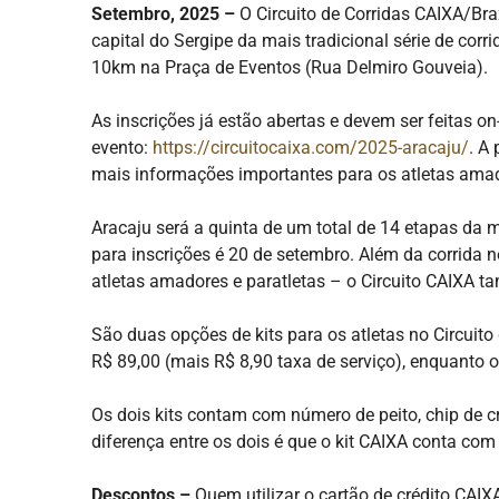
Setembro, 2025 –
O Circuito de Corridas CAIXA/Braz
capital do Sergipe da mais tradicional série de corr
10km na Praça de Eventos (Rua Delmiro Gouveia).
As inscrições já estão abertas e devem ser feitas on-l
evento:
https://circuitocaixa.com/2025-aracaju/
. A
mais informações importantes para os atletas amador
Aracaju será a quinta de um total de 14 etapas da mai
para inscrições é 20 de setembro. Além da corrida n
atletas amadores e paratletas – o Circuito CAIXA
São duas opções de kits para os atletas no Circuito
R$ 89,00 (mais R$ 8,90 taxa de serviço), enquanto o
Os dois kits contam com número de peito, chip de 
diferença entre os dois é que o kit CAIXA conta com
Descontos –
Quem utilizar o cartão de crédito CA