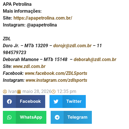
APA Petrolina
Mais informações:
Site:
https://apapetrolina.
com.br/
Instagram: @apapetrolina
ZDL
Doro Jr. – MTb 13209 –
dorojr@zdl.com.br
– 11
984579723
Deborah Mamone – MTb 15148 –
deborah@zdl.com.br
Site:
www.zdl.com.br
Facebook:
www.facebook.com/ZDLSports
Instagram:
www.instagram.com/zdlsports
Ivan
maio 28, 2026
12:35 pm
Facebook
Twitter
WhatsApp
Telegram