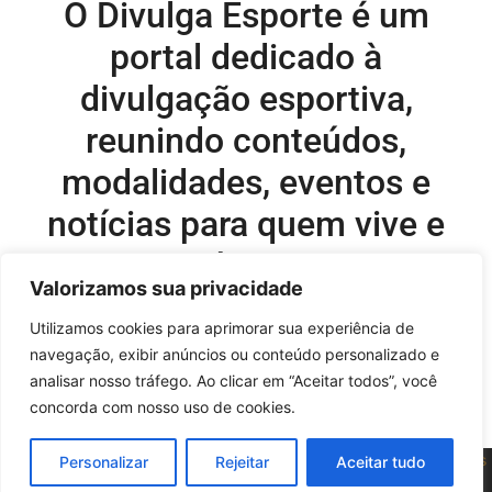
O Divulga Esporte é um
portal dedicado à
divulgação esportiva,
reunindo conteúdos,
modalidades, eventos e
notícias para quem vive e
acompanha o esporte.
Valorizamos sua privacidade
Editor-chefe e comercial do site:
Utilizamos cookies para aprimorar sua experiência de
navegação, exibir anúncios ou conteúdo personalizado e
Flavio Perez –
flavio@onboardsports.net
analisar nosso tráfego. Ao clicar em “Aceitar todos”, você
+55 11 99949-8035
concorda com nosso uso de cookies.
Sobre as Águas - © 2025 - Todos os direitos reservados |
Políticas
Personalizar
Rejeitar
Aceitar tudo
de Privacidade