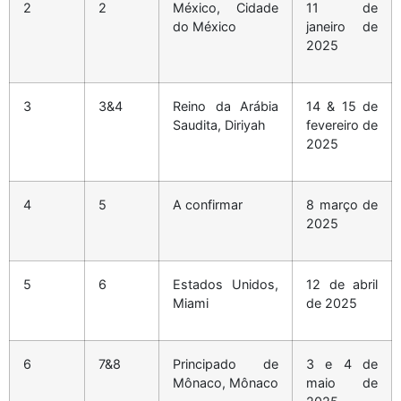
2
2
México, Cidade
11 de
do México
janeiro de
2025
3
3&4
Reino da Arábia
14 & 15 de
Saudita, Diriyah
fevereiro de
2025
4
5
A confirmar
8 março de
2025
5
6
Estados Unidos,
12 de abril
Miami
de 2025
6
7&8
Principado de
3 e 4 de
Mônaco, Mônaco
maio de