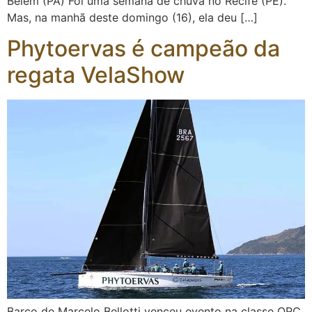
Belém (PA) Foi uma semana de chuva no Recife (PE).
Mas, na manhã deste domingo (16), ela deu […]
Phytoervas é campeão da
regata VelaShow
Barco de Marcelo Bellotti venceu evento na classe ORC